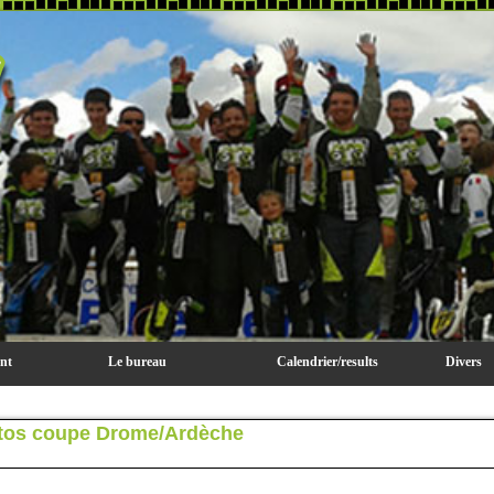
ent
Le bureau
Calendrier/results
Divers
Calendrier 2025 Trophée Drôme/Ardèch
Photos/Vi
otos coupe Drome/Ardèche
Pilotes du
Matériel