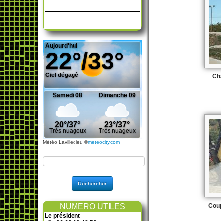
Météo Lavilledieu
©
meteocity.com
Rechercher
NUMERO UTILES
Le président