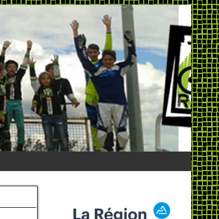
e
deos
 club
 BMX