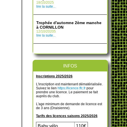
18/10/2025
lire la suite...
Trophée d'automne 2ème manche
à CORNILLON
12/10/20205
lire la suite...
INFOS
Inscriptions 2025/2026
L'inscription est maintenant dématérialisée.
Suivez le lien
https://licence.ffc.fr
pour
prendre une licence. Le paiement se fait
auprès du club.
L'age minimum de demande de licence est
de 3 ans (Draisienne).
Tarifs des licences saisons 2025/2026
Baby vélo
110€