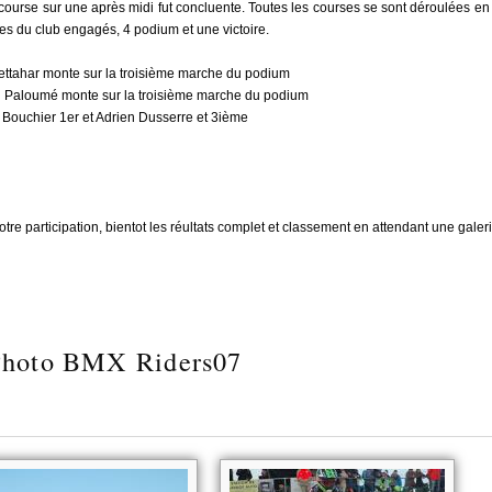
course sur une après midi fut concluente. Toutes les courses se sont déroulées en
tes du club engagés, 4 podium et une victoire.
Photos pis
ttahar monte sur la troisième marche du podium
n Paloumé monte sur la troisième marche du podium
i Bouchier 1er et Adrien Dusserre et 3ième
votre participation, bientot les réultats complet et classement en attendant une gale