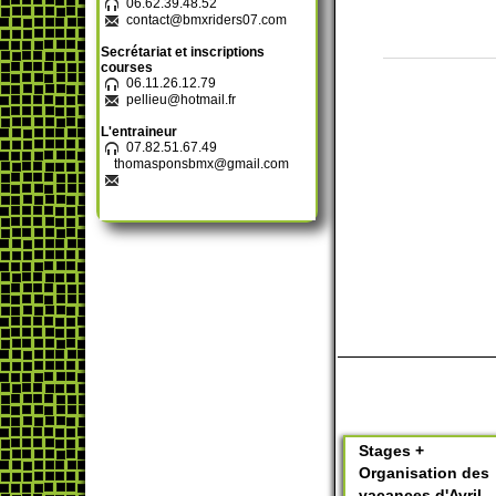
06.62.39.48.52
contact@bmxriders07.com
Secrétariat et inscriptions
courses
06.11.26.12.79
pellieu@hotmail.fr
L'entraineur
07.82.51.67.49
thomasponsbmx@gmail.com
Stages +
Organisation des
vacances d'Avril