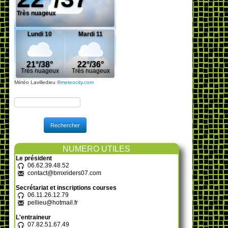
Météo Lavilledieu
©
meteocity.com
Rechercher
NUMERO UTILES
Le président
06.62.39.48.52
contact@bmxriders07.com
Secrétariat et inscriptions courses
06.11.26.12.79
pellieu@hotmail.fr
L'entraineur
07.82.51.67.49